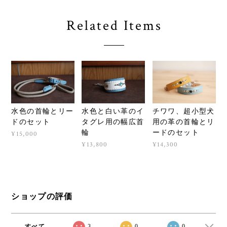
Related Items
水色の首輪とリー
水色と白い革のイ
チワワ、超小型犬
ドのセット
タグレ用の幅広首
用の革の首輪とリ
輪
ードのセット
¥15,000
¥13,800
¥14,300
ショップの評価
すべて
3
0
0