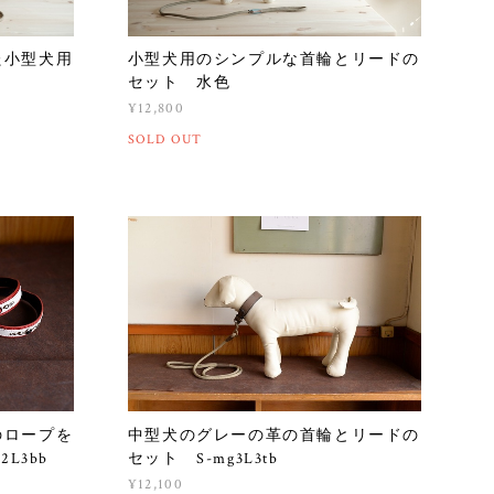
た小型犬用
小型犬用のシンプルな首輪とリードの
セット 水色
¥12,800
SOLD OUT
のロープを
中型犬のグレーの革の首輪とリードの
L3bb
セット S-mg3L3tb
¥12,100