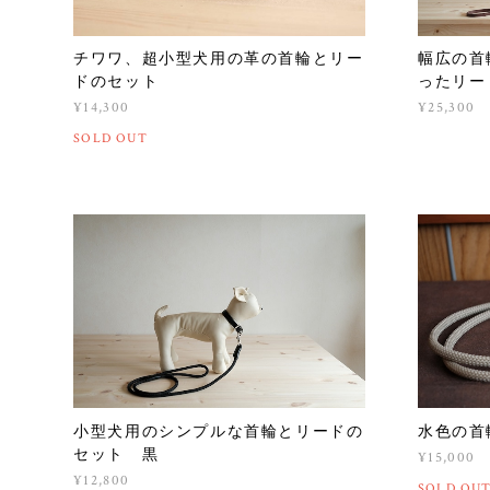
チワワ、超小型犬用の革の首輪とリー
幅広の首
ドのセット
ったリー
¥14,300
¥25,300
SOLD OUT
小型犬用のシンプルな首輪とリードの
水色の首
セット 黒
¥15,000
¥12,800
SOLD OU