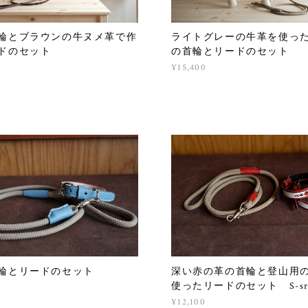
輪とブラウンの牛ヌメ革で作
ライトグレーの牛革を使っ
ドのセット
の首輪とリードのセット
¥15,400
輪とリードのセット
深い赤の革の首輪と登山用
使ったリードのセット S-sr2
¥12,100
T