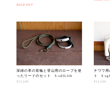
SOLD OUT
深緑の革の首輪と登山用のロープを使
チワワ用
ったリードのセット S-sd5L5tb
ト S-sg3
¥12,100
¥12,100