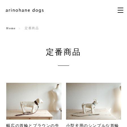
Home
定番商品
定番商品
幅広の首輪とブラウンの牛
小型犬用のシンプルな首輪