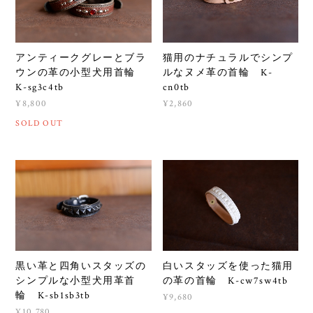
アンティークグレーとブラ
猫用のナチュラルでシンプ
ウンの革の小型犬用首輪
ルなヌメ革の首輪 K-
K-sg3c4tb
cn0tb
¥8,800
¥2,860
SOLD OUT
黒い革と四角いスタッズの
白いスタッズを使った猫用
シンプルな小型犬用革首
の革の首輪 K-cw7sw4tb
輪 K-sb1sb3tb
¥9,680
¥10,780