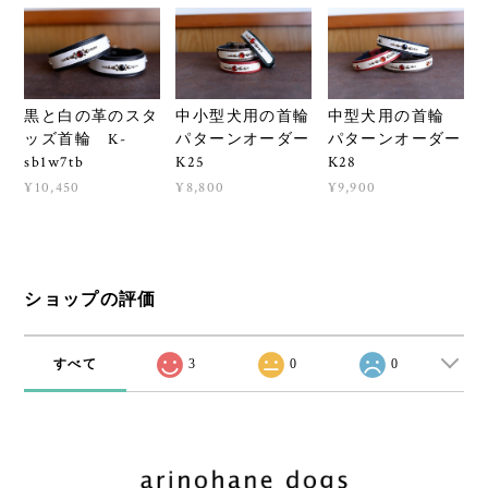
黒と白の革のスタ
中小型犬用の首輪
中型犬用の首輪
ッズ首輪 K-
パターンオーダー
パターンオーダー
sb1w7tb
K25
K28
¥10,450
¥8,800
¥9,900
ショップの評価
すべて
3
0
0