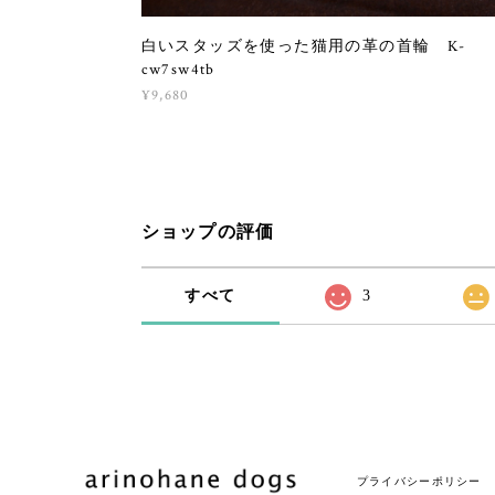
白いスタッズを使った猫用の革の首輪 K-
cw7sw4tb
¥9,680
ショップの評価
すべて
3
プライバシーポリシー