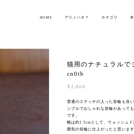
HOME
アリノハネ？
カテゴリ
猫用のナチュラルで
cn0tb
¥2,860
普通のステッチの入った首輪も良
ンプルでおしゃれな首輪があって
です。
幅は約1.5cmとして、ウォッシ
囲気の首輪に仕上がったと思いま