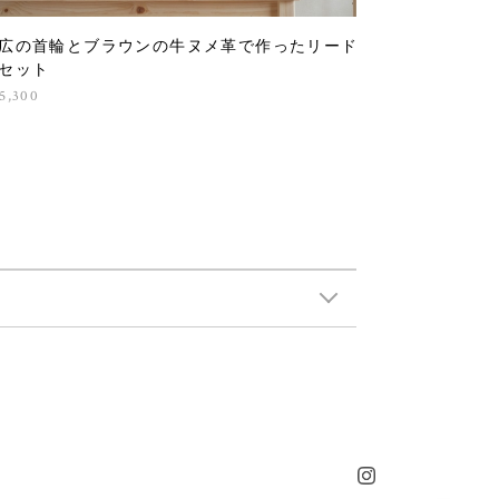
広の首輪とブラウンの牛ヌメ革で作ったリード
セット
5,300