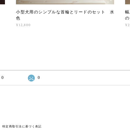
小型犬用のシンプルな首輪とリードのセット 水
幅
色
の
¥12,800
¥2
0
0
特定商取引法に基づく表記