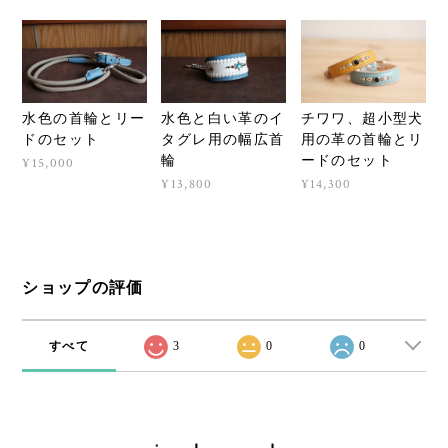
水色の首輪とリー
水色と白い革のイ
チワワ、超小型犬
ドのセット
タグレ用の幅広首
用の革の首輪とリ
輪
ードのセット
¥15,000
¥13,800
¥14,300
ショップの評価
すべて
3
0
0