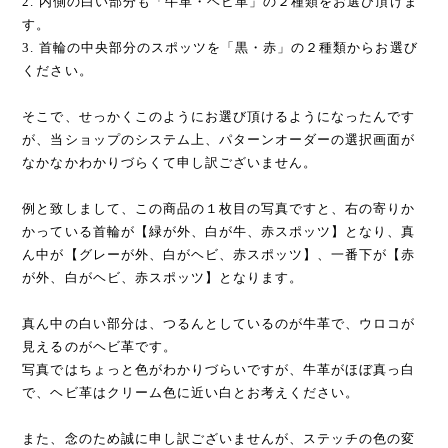
2. 内側の白い部分も「牛革・ヘビ革」の２種類をお選び頂けま
す。
3. 首輪の中央部分のスポッツを「黒・赤」の２種類からお選び
ください。
そこで、せっかくこのようにお選び頂けるようになったんです
が、当ショップのシステム上、パターンオーダーの選択画面が
なかなかわかりづらくて申し訳ございません。
例と致しまして、この商品の１枚目の写真ですと、右の寄りか
かっている首輪が【緑が外、白が牛、赤スポッツ】となり、真
ん中が【グレーが外、白がヘビ、赤スポッツ】、一番下が【赤
が外、白がヘビ、赤スポッツ】となります。
真ん中の白い部分は、つるんとしているのが牛革で、ウロコが
見えるのがヘビ革です。
写真ではちょっと色がわかりづらいですが、牛革がほぼ真っ白
で、ヘビ革はクリーム色に近い白とお考えください。
また、念のため誠に申し訳ございませんが、ステッチの色の変