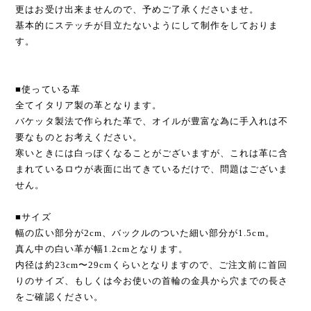
更はお受け出来ませんので、予めご了承くださいませ。
基本的にステッチが目立たないようにして制作をしておりま
す。
■使っている革
全てイタリア製の革となります。
バケッタ製法で作られた革で、オイルが豊富な為に手入れは不
要なものとお考えください。
寒いときには白っぽくなることがございますが、これは革に含
まれているロウが表面に出てきているだけで、問題はございま
せん。
■サイズ
幅の広い部分が2cm、バックルのついた細い部分が1.5cm。
真ん中の白い革が幅1.2cmとなります。
内径は約23cm〜29cmくらいとなりますので、ご注文前に首回
りのサイズ、もしくは今お使いの首輪の金具から穴までの長さ
をご確認ください。