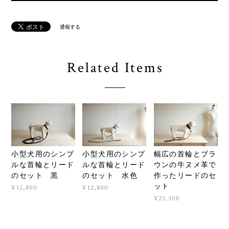
通報する
Related Items
小型犬用のシンプ
小型犬用のシンプ
幅広の首輪とブラ
ルな首輪とリード
ルな首輪とリード
ウンの牛ヌメ革で
のセット 黒
のセット 水色
作ったリードのセ
ット
¥12,800
¥12,800
¥25,300